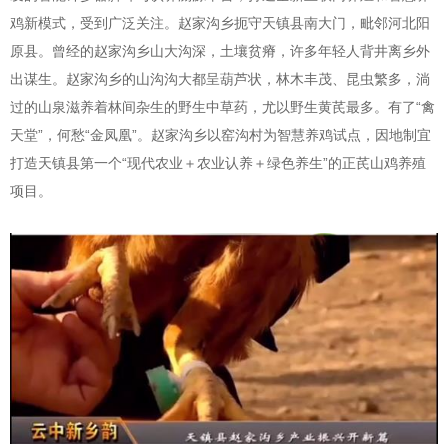
鸡新模式，受到广泛关注。赵家沟乡扼守天镇县南大门，毗邻河北阳
原县。曾经的赵家沟乡山大沟深，土壤贫瘠，许多年轻人背井离乡外
出谋生。赵家沟乡的山沟沟大都呈葫芦状，林木丰茂、昆虫繁多，淌
过的山泉滋养着林间杂生的野生中草药，尤以野生黄芪最多。有了“禽
天堂”，何愁“金凤凰”。赵家沟乡以窑沟村为智慧养鸡试点，因地制宜
打造天镇县第一个“现代农业＋农业认养＋绿色养生”的正芪山鸡养殖
项目。